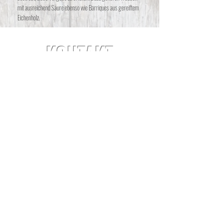
mit ausreichend Säure ebenso wie Barriques aus gereiftem
Eichenholz.
KONTAKT
Anschrift
Winzertipp
Alexander Hoffmann / Michael Trefzer Weinhandel GbR
Kirchstraße 9
D - 67487 St. Martin / Pfalz
Telefon
+49 (0) 6323
/
80 34 272
Email
info@winzertipp.de
BEZAHLUNG & VERSAND
|
WIDERRUFSBELEHRUNG
|
IMPRESSUM