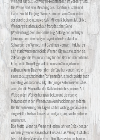
Weingut Jülg aus Schweigen-Rechtenbach im Vordergrund.
Die Weine sind eine Mischung aus Tradition, Frische und
klarer Frucht. Die Jülg-Weine stammen vom Sonnnenberg,
der durch seine intensive Kalk-Mineralik bekannt ist. Einige
Weinberge stehen auch auf französischer Seite
(Weißenburg). Seit die Familie Jülg Anfang der sechziger
Jahre aus dem ehemaligen bayerischen Forstamt in
Schweigen ein Weingut mit Gasthaus gemacht hat, hat es
sich stark weiterentwickelt. Werner Jülg musste schon als
20-Jähriger die Verantwortung für den Betrieb übernehmen.
Er legte die Grundlage, auf die nun sein Sohn Johannes
aufbauen kann. Dass vor allem die Spätburgunder heute
einen so ausgezeichneten Ruf genießen, ist nicht zuletzt auch
ein Erfolg von Johannes Jülg. Der junge Kellermeister ist es
auch, der die Mineralität der Kalkböden in besonderer Art
Weise in den Weinen herausarbeiten und die eigene
Individualität in den Weinen zum Ausdruck bringen möchte.
Die Differenzierung der Lagen ist ihm wichtig, genauso wie
ein gezielter Rebsortenausbau und Jahrgangsunterschiede
zuzulassen.
Das Motto: Wenn die Weine mit jedem Jahr ein Stück besser
werden, gewinnen sie auch an Finesse. Das Weingut ist stets
bestrebt, diese Vorgabe zu erfüllen. Dazu gehören Trauben